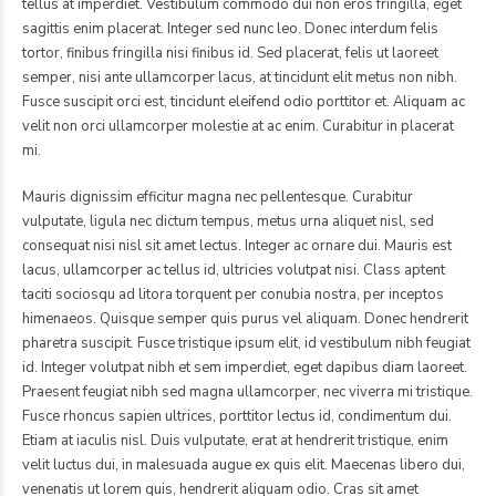
tellus at imperdiet. Vestibulum commodo dui non eros fringilla, eget
sagittis enim placerat. Integer sed nunc leo. Donec interdum felis
tortor, finibus fringilla nisi finibus id. Sed placerat, felis ut laoreet
semper, nisi ante ullamcorper lacus, at tincidunt elit metus non nibh.
Fusce suscipit orci est, tincidunt eleifend odio porttitor et. Aliquam ac
velit non orci ullamcorper molestie at ac enim. Curabitur in placerat
mi.
Mauris dignissim efficitur magna nec pellentesque. Curabitur
vulputate, ligula nec dictum tempus, metus urna aliquet nisl, sed
consequat nisi nisl sit amet lectus. Integer ac ornare dui. Mauris est
lacus, ullamcorper ac tellus id, ultricies volutpat nisi. Class aptent
taciti sociosqu ad litora torquent per conubia nostra, per inceptos
himenaeos. Quisque semper quis purus vel aliquam. Donec hendrerit
pharetra suscipit. Fusce tristique ipsum elit, id vestibulum nibh feugiat
id. Integer volutpat nibh et sem imperdiet, eget dapibus diam laoreet.
Praesent feugiat nibh sed magna ullamcorper, nec viverra mi tristique.
Fusce rhoncus sapien ultrices, porttitor lectus id, condimentum dui.
Etiam at iaculis nisl. Duis vulputate, erat at hendrerit tristique, enim
velit luctus dui, in malesuada augue ex quis elit. Maecenas libero dui,
venenatis ut lorem quis, hendrerit aliquam odio. Cras sit amet