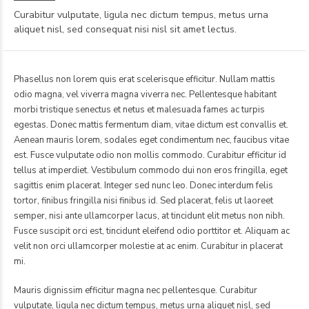
Curabitur vulputate, ligula nec dictum tempus, metus urna
aliquet nisl, sed consequat nisi nisl sit amet lectus.
Phasellus non lorem quis erat scelerisque efficitur. Nullam mattis
odio magna, vel viverra magna viverra nec. Pellentesque habitant
morbi tristique senectus et netus et malesuada fames ac turpis
egestas. Donec mattis fermentum diam, vitae dictum est convallis et.
Aenean mauris lorem, sodales eget condimentum nec, faucibus vitae
est. Fusce vulputate odio non mollis commodo. Curabitur efficitur id
tellus at imperdiet. Vestibulum commodo dui non eros fringilla, eget
sagittis enim placerat. Integer sed nunc leo. Donec interdum felis
tortor, finibus fringilla nisi finibus id. Sed placerat, felis ut laoreet
semper, nisi ante ullamcorper lacus, at tincidunt elit metus non nibh.
Fusce suscipit orci est, tincidunt eleifend odio porttitor et. Aliquam ac
velit non orci ullamcorper molestie at ac enim. Curabitur in placerat
mi.
Mauris dignissim efficitur magna nec pellentesque. Curabitur
vulputate, ligula nec dictum tempus, metus urna aliquet nisl, sed