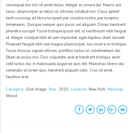
consequat nisi nisl sit amet lectus. Integer ac ornare dui. Mauris est
lacus, ullamcorper ac tellus id, ultricies volutpat nisi. Class aptent
taciti sociosqu ad litora torquent per conubia nostra, per inceptos
himenaeos. Quisque semper quis purus vel aliquam. Donec hendrerit
pharetra suscipit. Fusce tristique ipsum elit, id vestibulum nibh feugiat
id. Integer volutpat nibh et sem imperdiet, eget dapibus diam laoreet.
Praesent feugiat nibh sed magna ullamcorper, nec viverra mi tristique.
Fusce rhoncus sapien ultrices, porttitor lectus id, condimentum dui.
Etiam at iaculis nisl. Duis vulputate, erat at hendrerit tristique, enim
velit luctus dui, in malesuada augue ex quis elit. Maecenas libero dui,
venenatis ut lorem quis, hendrerit aliquam odio. Cras sit amet
faucibus erat.
Category
Grid, Image
Year
2015
Location
New York
Material
Wood